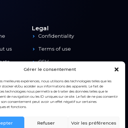
Legal
me
Confidentiality
ut us
Terms of use
ects
CGV
Gérer le consentement
ducts
Contact
les meilleures expériences, nous utilisons des technologies telles que les
 stocker et/ou accéder aux informations des appareils. Le fait de
ces technologies nous permettra de traiter des données telles que le
 de navigation ou les ID uniques sur ce site. Le fait de ne pas consentir
r son consentement peut avoir un effet négatif sur certaines
ques et fonctions.
epter
Refuser
Voir les préférences