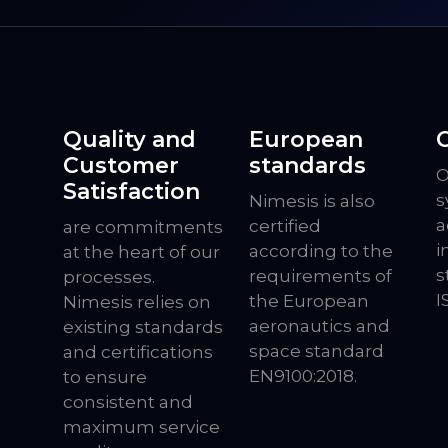
Quality and
European
C
Customer
standards
O
Satisfaction
s
Nimesis is also
a
certified
are commitments
i
according to the
at the heart of our
s
requirements of
processes.
I
the European
Nimesis relies on
aeronautics and
existing standards
space standard
and certifications
EN9100:2018.
to ensure
consistent and
maximum service