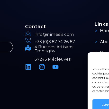
Links
Contact
Ho
info@nimesis.com
+33 (0)3 87 74 26 87
Abo
4 Rue des Artisans
Frontigny
Proj
57245 Mécleuves
Pro
Pour offrir 
cookies pour
consentir à 
comportement
ou de retire
caractéristi
Acc