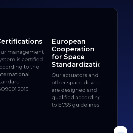
ertifications
European
Cooperation
ur management
for Space
ystem is certified
Standardization
ccording to the
nternational
Our actuators and
tandard
other space devices
SO9001:2015.
are designed and
qualified according
to ECSS guidelines.