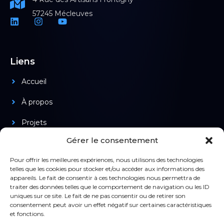
57245 Mécleuves
Liens
Accueil
À propos
Projets
Gérer le consentement
Produits
Pour offrir les meilleures expériences, nous utilisons des technologies
telles que les cookies pour stocker et/ou accéder aux informations des
appareils. Le fait de consentir à ces technologies nous permettra de
Légal
traiter des données telles que le comportement de navigation ou les ID
uniques sur ce site. Le fait de ne pas consentir ou de retirer son
Confidentialité
consentement peut avoir un effet négatif sur certaines caractéristiques
et fonctions.