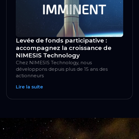
Levée de fonds participative :
Viv
accompagnez la croissance de
ren
NIMESIS Technology
la 
Chez NIMESIS Technology, nous
À l
développons depuis plus de 15 ans des
part
actionneurs
Lire
Lire la suite