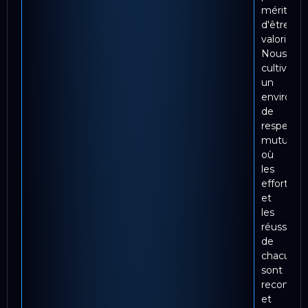
mérite
d'être
valorisée.
Nous
cultivons
un
environn
de
respect
mutuel
où
les
efforts
et
les
réussites
de
chacun
sont
reconnus
et