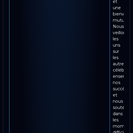
et
une
bienveill
mutuelle.
Nous
veillons
les
uns
sur
les
autres,
célébrons
ensembl
nos
succès
et
nous
soutenon
dans
les
moment
difficiles.