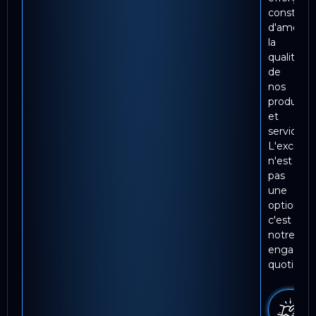
constam
d'amélior
la
qualité
de
nos
produits
et
services.
L'excelle
n'est
pas
une
option,
c'est
notre
engagem
quotidien