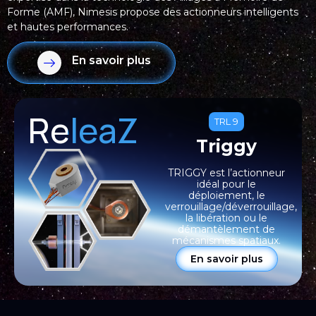
Forme (AMF), Nimesis propose des actionneurs intelligents
et hautes performances.
En savoir plus
ReleaZ
TRL 9
Triggy
TRIGGY est l’actionneur
idéal pour le
déploiement, le
verrouillage/déverrouillage,
la libération ou le
démantèlement de
mécanismes spatiaux.
En savoir plus