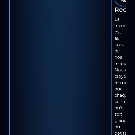
Recon
La
reconnai
est
au
cœur
de
nos
relations.
Nous
croyons
fermeme
que
chaque
contributi
qu'elle
soit
grande
ou
petite,