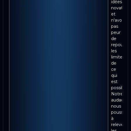
idées
novatrice
et
n'avons
pas
peur
de
repousse
les
limites
de
ce
qui
est
possible.
Notre
audace
nous
pousse
à
relever
les