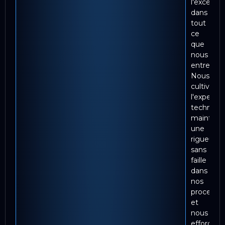
l'excellen
dans
tout
ce
que
nous
entrepren
Nous
cultivons
l'expertis
technique
mainteno
une
rigueur
sans
faille
dans
nos
processu
et
nous
efforçons