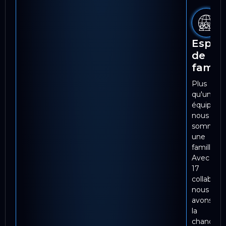
Esprit
de
famill
Plus
qu'une
équipe,
nous
sommes
une
famille.
Avec
17
collaborat
nous
avons
la
chance