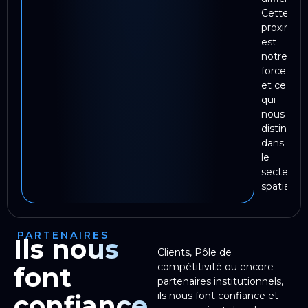
Cette
proximité
est
notre
force
et ce
qui
nous
distingue
dans
le
secteur
spatial.
PARTENAIRES
Ils nous
Clients, Pôle de
compétitivité ou encore
font
partenaires institutionnels,
confiance
ils nous font confiance et