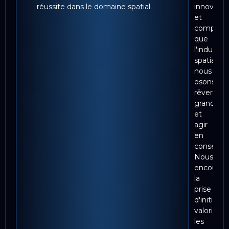
réussite dans le domaine spatial.
innovant
et
compétiti
que
l'industrie
spatiale,
nous
osons
rêver
grand
et
agir
en
conséque
Nous
encourag
la
prise
d'initiativ
valorisons
les