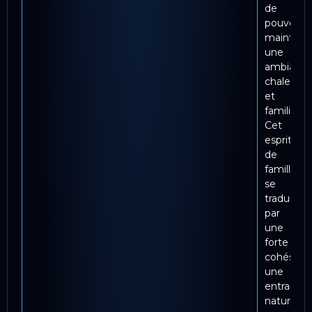
de
pouvoir
maintenir
une
ambianc
chaleure
et
familiale.
Cet
esprit
de
famille
se
traduit
par
une
forte
cohésion,
une
entraide
naturelle