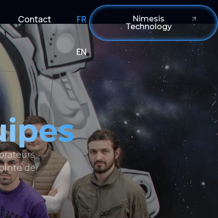
Contact
FR
Nimesis
Technology
EN
uipes
orateurs
ointe de