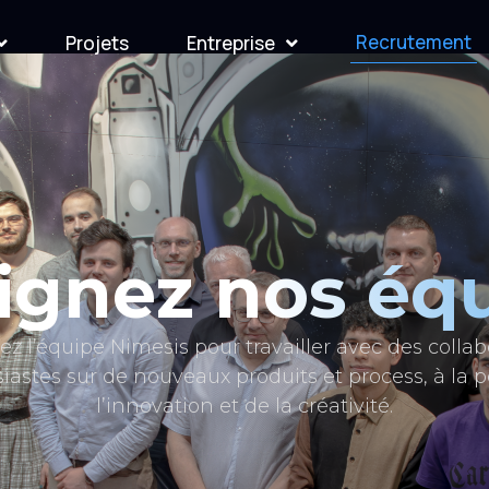
Recrutement
Projets
Entreprise
ignez nos éq
ez l’équipe Nimesis pour travailler avec des collab
iastes sur de nouveaux produits et process, à la p
l’innovation et de la créativité.