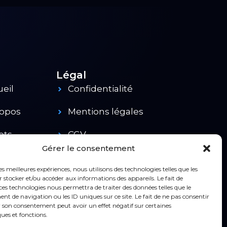
Légal
eil
Confidentialité
ropos
Mentions légales
ets
CGV
Gérer le consentement
uits
Contact
les meilleures expériences, nous utilisons des technologies telles que les
 stocker et/ou accéder aux informations des appareils. Le fait de
ces technologies nous permettra de traiter des données telles que le
 de navigation ou les ID uniques sur ce site. Le fait de ne pas consentir
r son consentement peut avoir un effet négatif sur certaines
ques et fonctions.