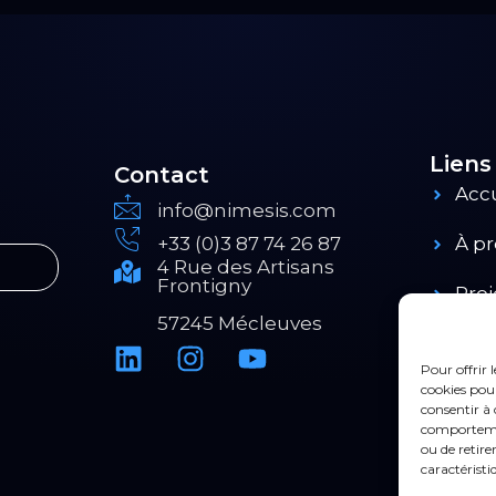
Liens
Contact
Accu
info@nimesis.com
+33 (0)3 87 74 26 87
À p
4 Rue des Artisans
Frontigny
Proj
57245 Mécleuves
Prod
Pour offrir 
cookies pour
consentir à 
comportement
ou de retire
caractéristi