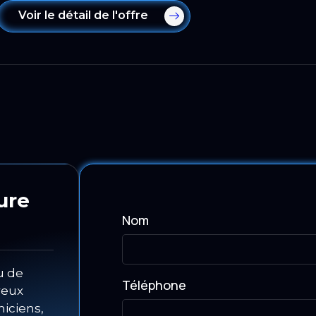
Voir le détail de l'offre
ure
Nom
u de
Téléphone
reux
niciens,