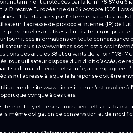
nt notamment protégées par la loi n° 78-87 du 6 janv
et la Directive Européenne du 24 octobre 1995. Lors de
ies : l’URL des liens par l’intermédiaire desquels l’
ilisateur, l’adresse de protocole Internet (IP) de l’uti
s personnelles relatives à l’utilisateur que pour le
teur fournit ces informations en toute connaissance
tilisateur du site www.nimesis.com est alors informé
ons des articles 38 et suivants de la loi n° 78-17 du
rtés, tout utilisateur dispose d’un droit d’accès, de 
uant sa demande écrite et signée, accompagnée d’un
écisant l
‘adresse à laquelle la réponse doit être env
ilisateur du site www.nimesis.com n’est publiée à l’
pport quelconque à des tiers.
 Technology et de ses droits permettrait la transmi
de la même obligation de conservation et de modific