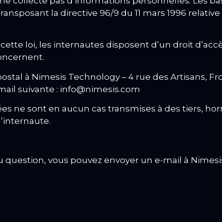
il ne collecte pas d’informations personnelles.
Les ba
8 transposant la directive 96/9 du 11 mars 1996 relativ
te loi, les internautes disposent d’un droit d’accès
oncernent.
r postal à Nimesis Technology – 4 rue des Artisans,
-mail suivante : info@nimesis.com
ées ne sont en aucun cas transmises à des tiers, ho
’internaute.
question, vous pouvez envoyer un e-mail à Nimesis 