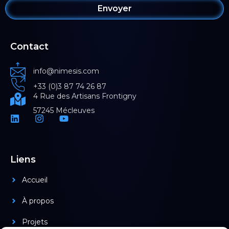
Envoyer
Contact
info@nimesis.com
+33 (0)3 87 74 26 87
4 Rue des Artisans Frontigny
57245 Mécleuves
Liens
Accueil
À propos
Projets