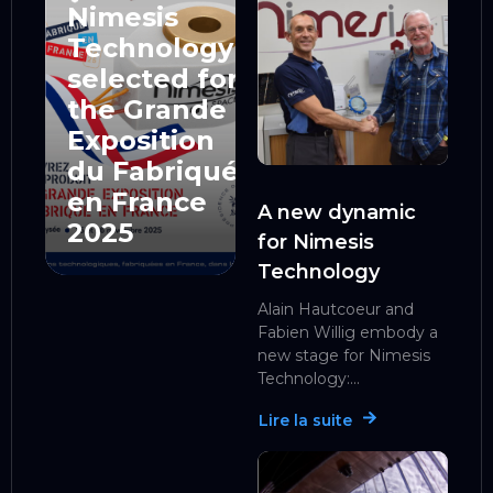
Nimesis
Technology
selected for
the Grande
Exposition
du Fabriqué
en France
A new dynamic
2025
for Nimesis
Technology
Alain Hautcoeur and
Fabien Willig embody a
new stage for Nimesis
Technology:...
Lire la suite