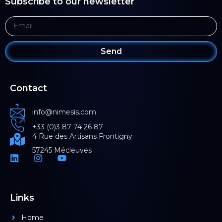
Subscribe to our newsletter
Send
Contact
info@nimesis.com
+33 (0)3 87 74 26 87
4 Rue des Artisans Frontigny
57245 Mécleuves
Links
Home